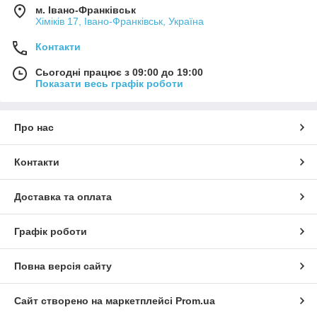
подібні, довгжиною по коліно. Для дівчини з худими ніжками
м. Івано-Франківськ
найбільше підійдуть спідниці типу олівець, або прямі.
Хіміків 17, Івано-Франківськ, Україна
Пам'ятайте, в цьому випадку ми хочемо підкреслити ноги,
Контакти
тому довжина повинна бути міді. У наш час, колірна гама
одягу просто переповнена всілякими відтінками. Цього року
Сьогодні працює з 09:00 до 19:00
дизайнери приділяють увагу більш ніжним і теплим тонам
Показати весь графік роботи
або тонам холодного кольору, з яскравою текстурою,
наприклад кольору лимон. У цій справі не гріх і
поекспериментувати самій.
Про нас
Контакти
Доставка та оплата
Графік роботи
Повна версія сайту
Сайт створено на маркетплейсі
Prom.ua