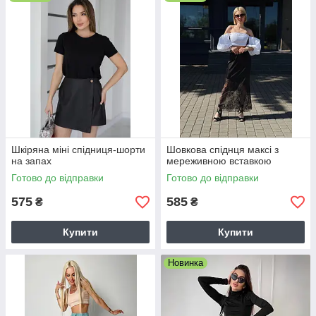
сонце, півсонце, сонце-кльош, олівець, годе, дзвін та інші.
Підбирати спідницю, потрібно відштовхуючись від її
призначення, і типу фігури. Наприклад, дівчині із широкими
стегнами, варто купувати прямі спідниці, або так звані А-
подібні, завдовжки до коліна. Для дівчини зі худими ніжками,
найбільше підійдуть спідниці типу олівець, або прямі.
Пам'ятайте, у цьому разі ми хочемо підкреслити ноги, тому
довжина має бути міді. У наш час колірна гама одягу просто
переповнена всілякими відтінками. Цього року дизайнери
приділяють увагу ніжнішим і теплішим тонам або ж тонам
холодного кольору, з яскравою текстурою, наприклад,
Шкіряна міні спідниця-шорти
Шовкова спіднця максі з
кольору лимон. У цій справі негріх і поекспериментувати
на запах
мереживною вставкою
самій.
Готово до відправки
Готово до відправки
575
585
₴
₴
Купити
Купити
Новинка