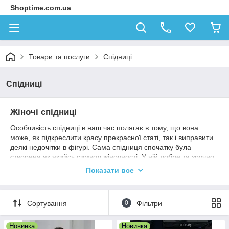
Shoptime.com.ua
Товари та послуги
Спідниці
Спідниці
Жіночі спідниці
Особливість спідниці в наш час полягає в тому, що вона
може, як підкреслити красу прекрасної статі, так і виправити
деякі недочітки в фігурі. Сама спідниця спочатку була
створена як якийсь символ жіночності. У ній добре та зручно
в спекотний період року, вона підійде для ділових зустрічей
Показати все
або прикрашатиме дівчину на побаченні. Зрештою, цей
різновид одягу, спочатку, допомагає завоювати симпатію
сильної статі. Спідницю ділять на три типи довжини. Максі,
Сортування
0
Фільтри
найдовша спідниця, її розмір досягає щиколотки. Спідницю
по коліно називають міді. Найкоротша дістала назву
мініспідниця. Стилістично спідниці діляться на типи: тюльпан,
Новинка
Новинка