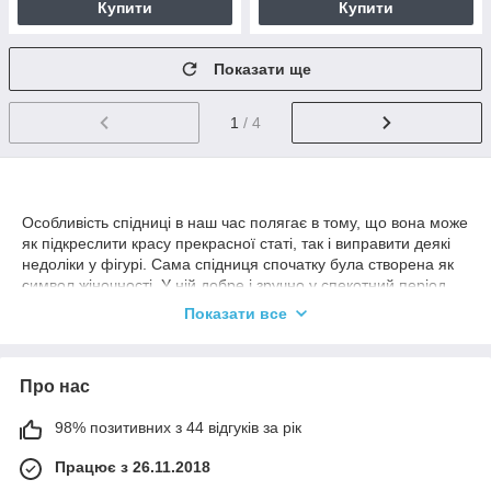
Купити
Купити
Показати ще
1
/ 4
Особливість спідниці в наш час полягає в тому, що вона може
як підкреслити красу прекрасної статі, так і виправити деякі
недоліки у фігурі. Сама спідниця спочатку була створена як
символ жіночності. У ній добре і зручно у спекотний період
року, вона підійде для ділових зустрічей або прикрашатиме
Показати все
дівчину на побаченні. Зрештою, цей вид одягу спочатку
допомагає завоювати симпатію сильної статі. Спідницю
ділять на три типи довжини. Максі, найдовша спідниця, її
Про нас
розмір досягає щиколотки. Спідницю по коліно називають
міді. Найкоротша набула назву міні-спідниця.
98% позитивних з 44 відгуків за рік
Підбирати спідницю, потрібно відштовхуючись від її
призначення, та типу фігури. Наприклад, дівчині з широкими
Працює з 26.11.2018
стегнами варто купувати прямі спідниці, або так звані А-