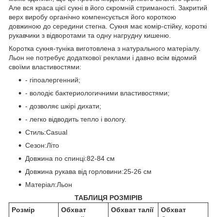
Але вся краса цієї сукні в його скромній стриманості. Закритий
верх виробу органічно компенсується його короткою
довжиною до середини стегна. Сукня має комір-стійку, короткі
рукавчики з відворотами та одну нагрудну кишеню.
Коротка сукня-туніка виготовлена ​​з натурального матеріалу.
Льон не потребує додаткової реклами і давно всім відомий
своїми властивостями:
- гіпоалергенний;
- володіє бактериологичними властивостями;
- дозволяє шкірі дихати;
- легко відводить тепло і вологу.
Стиль:Casual
Сезон:Літо
Довжина по спинці:82-84 см
Довжина рукава від горловини:25-26 см
Матеріал:Льон
ТАБЛИЦЯ РОЗМІРІВ
Розмір
Обхват
Обхват талії
Обхват