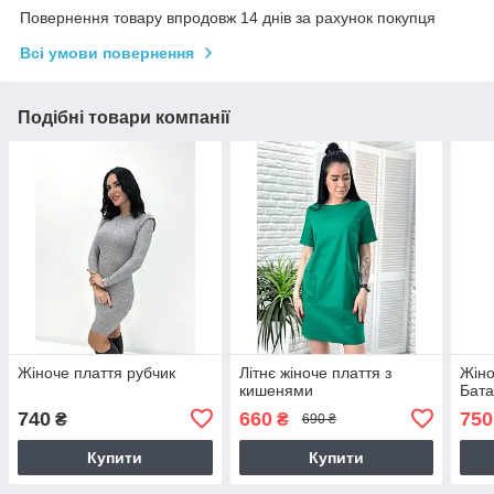
Повернення товару впродовж 14 днів за рахунок покупця
Всі умови повернення
Подібні товари компанії
Жіноче плаття рубчик
Літнє жіноче плаття з
Жіно
кишенями
Бат
740
660
750
₴
₴
690 ₴
Купити
Купити