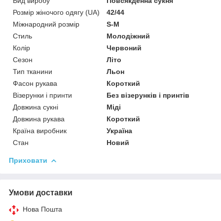
Вид виробу
Повсякденна сукня
Розмір жіночого одягу (UA)
42/44
Міжнародний розмір
S-M
Стиль
Молодіжний
Колір
Червоний
Сезон
Літо
Тип тканини
Льон
Фасон рукава
Короткий
Візерунки і принти
Без візерунків і принтів
Довжина сукні
Міді
Довжина рукава
Короткий
Країна виробник
Україна
Стан
Новий
Приховати
Умови доставки
Нова Пошта