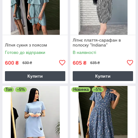
Літнє плаття-сарафан в
Літня сукня з поясом
полоску "Indiana"
Готово до відправки
В наявності
600
605
₴
₴
630 ₴
635 ₴
Купити
Купити
Топ
–5%
Новинка
–5%