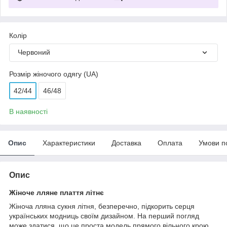
Колір
Червоний
Розмір жіночого одягу (UA)
42/44
46/48
В наявності
Опис
Характеристики
Доставка
Оплата
Умови п
Опис
Жіноче лляне плаття літнє
Жіноча лляна сукня літня, безперечно, підкорить серця
українських модниць своїм дизайном. На перший погляд
може здатися, що це проста модель прямого вільного крою.