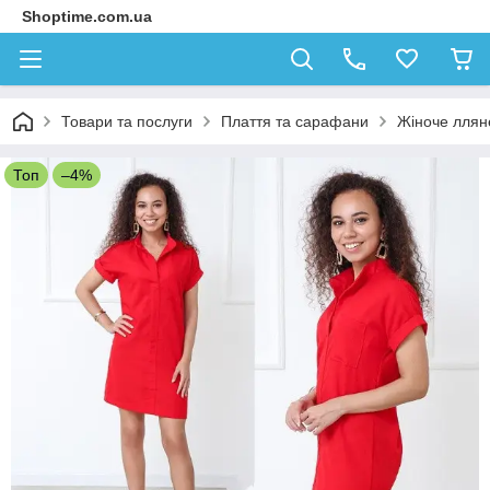
Shoptime.com.ua
Товари та послуги
Плаття та сарафани
Жіноче лляне
Топ
–4%