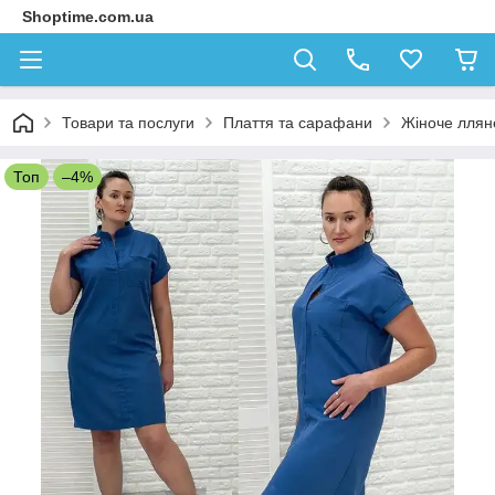
Shoptime.com.ua
Товари та послуги
Плаття та сарафани
Жіноче лляне
Топ
–4%