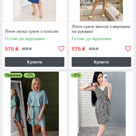
Літня сукня жіноча з вирізами
Літня легка сукня з поясом
на рукавах
Готово до відправки
Готово до відправки
575
575
₴
₴
605 ₴
605 ₴
Купити
Купити
Новинка
–5%
–5%