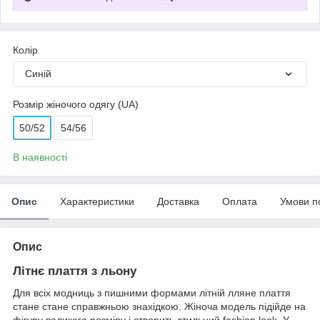
Колір
Синій
Розмір жіночого одягу (UA)
50/52
54/56
В наявності
Опис
Характеристики
Доставка
Оплата
Умови п
Опис
Літнє плаття з льону
Для всіх модниць з пишними формами літній лляне плаття
стане стане справжньою знахідкою. Жіноча модель підійде на
фігуру великого розміру і створить стильний fashion look. У