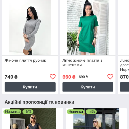
Жіноче плаття рубчик
Літнє жіноче плаття з
Жіно
кишенями
двос
Норм
740
660
870
₴
₴
690 ₴
Купити
Купити
Акційні пропозиції та новинки
Новинка
–5%
Новинка
–5%