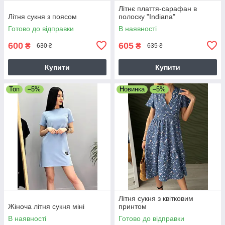
Літнє плаття-сарафан в
Літня сукня з поясом
полоску "Indiana"
Готово до відправки
В наявності
600
605
₴
₴
630 ₴
635 ₴
Купити
Купити
Топ
–5%
Новинка
–5%
Літня сукня з квітковим
Жіноча літня сукня міні
принтом
В наявності
Готово до відправки