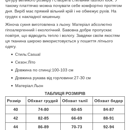
такому платтячко можна почувати себе комфортно протягом
дня. Виріб має прямий вільний крій і не обмежує рухів. На
грудях є накладної кишеньку.
Жіноча сукня виготовлена з льону. Матеріал абсолютно
гіпоалергенний і екологічний. Бавовна добре пропускає
повітря, що відводить тепло і вологу. Завдяки своїм якостям
ця тканина широко використовується у пошиття літнього
одягу.
Стиль:Casual
Сезон:Літо
Довжина по спинці:100-103 см
Довжина рукава від горловини:27-30 см
Матеріал:Льон
ТАБЛИЦЯ РОЗМІРІВ
Розмір
Обхват грудей
Обхват талії
Обхват бедер
40
74-80
60-65
84-87
42
82-85
66-69
88-91
44
86-89
70-73
92-94