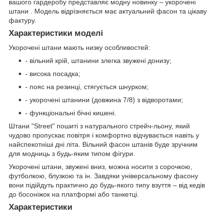
вашого гардеробу представляє модну новинку – укорочені
штани . Модель відрізняється має актуальний фасон та цікаву
фактуру.
Характеристики моделі
Укорочені штани мають низку особливостей:
- вільний крій, штанини злегка звужені донизу;
- висока посадка;
- пояс на резинці, стягується шнурком;
- укорочені штанини (довжина 7/8) з відворотами;
- функціональні бічні кишені.
Штани "Street" пошиті з натурального стрейч-льону, який
чудово пропускає повітря і комфортно відчувається навіть у
найспекотніші дні літа. Вільний фасон штанів буде зручним
для модниць з будь-яким типом фігури.
Укорочені штани, звужені вниз, можна носити з сорочкою,
футболкою, блузкою та ін. Завдяки універсальному фасону
вони підійдуть практично до будь-якого типу взуття – від кедів
до босоніжок на платформі або танкетці.
Характеристики