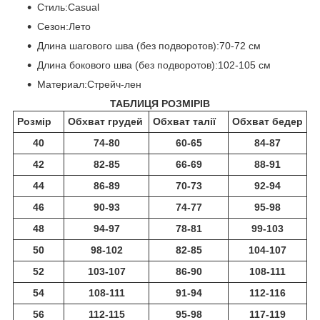
Стиль:Casual
Сезон:Лето
Длина шагового шва (без подворотов):70-72 см
Длина бокового шва (без подворотов):102-105 см
Материал:Стрейч-лен
ТАБЛИЦЯ РОЗМІРІВ
Розмір
Обхват грудей
Обхват талії
Обхват бедер
40
74-80
60-65
84-87
42
82-85
66-69
88-91
44
86-89
70-73
92-94
46
90-93
74-77
95-98
48
94-97
78-81
99-103
50
98-102
82-85
104-107
52
103-107
86-90
108-111
54
108-111
91-94
112-116
56
112-115
95-98
117-119