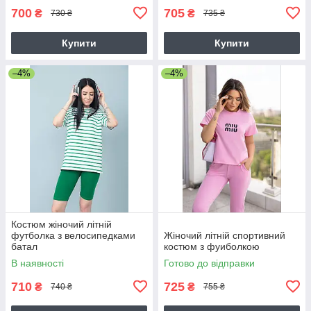
700
705
₴
₴
730 ₴
735 ₴
Купити
Купити
–4%
–4%
Костюм жіночий літній
футболка з велосипедками
Жіночий літній спортивний
батал
костюм з фуиболкою
В наявності
Готово до відправки
710
725
₴
₴
740 ₴
755 ₴