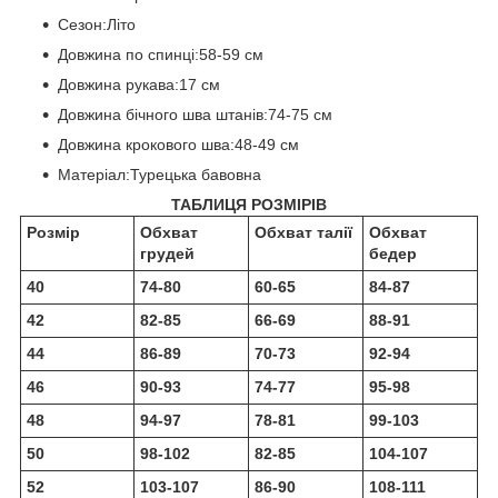
Сезон:Літо
Довжина по спинці:58-59 см
Довжина рукава:17 см
Довжина бічного шва штанів:74-75 см
Довжина крокового шва:48-49 см
Матеріал:Турецька бавовна
ТАБЛИЦЯ РОЗМІРІВ
Розмір
Обхват
Обхват талії
Обхват
грудей
бедер
40
74-80
60-65
84-87
42
82-85
66-69
88-91
44
86-89
70-73
92-94
46
90-93
74-77
95-98
48
94-97
78-81
99-103
50
98-102
82-85
104-107
52
103-107
86-90
108-111