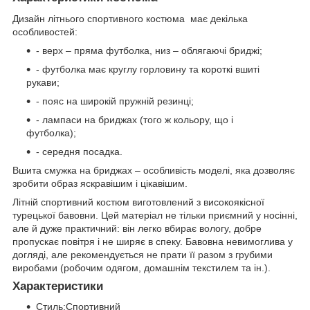
Дизайн літнього спортивного костюма має декілька
особливостей:
- верх – пряма футболка, низ – облягаючі бриджі;
- футболка має круглу горловину та короткі вшиті
рукави;
- пояс на широкій пружній резинці;
- лампаси на бриджах (того ж кольору, що і
футболка);
- середня посадка.
Вшита смужка на бриджах – особливість моделі, яка дозволяє
зробити образ яскравішим і цікавішим.
Літній спортивний костюм виготовлений з високоякісної
турецької бавовни. Цей матеріал не тільки приємний у носінні,
але й дуже практичний: він легко вбирає вологу, добре
пропускає повітря і не ширяє в спеку. Бавовна невимоглива у
догляді, але рекомендується не прати її разом з грубими
виробами (робочим одягом, домашнім текстилем та ін.).
Характеристики
Стиль:Спортивний