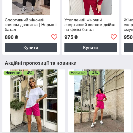
Спортивний жіночий
Утеплений жіночий
Жіно
костюм двонитка | Норма і
спортивний костюм двійка
спор
батал
на філісі батал
смуж
890
975
950
₴
₴
Купити
Купити
Акційні пропозиції та новинки
Новинка
–4%
Новинка
–4%