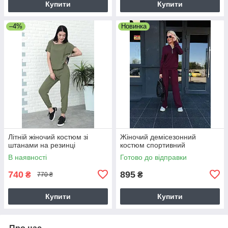
Купити
Купити
–4%
Новинка
Літній жіночий костюм зі
Жіночий демісезонний
штанами на резинці
костюм спортивний
В наявності
Готово до відправки
740
895
₴
₴
770 ₴
Купити
Купити