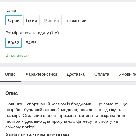
Колір
Сірий
Білий
Жовтий
Блакитний
Розмір жіночого одягу (UA)
50/52
54/56
В наявності
Опис
Характеристики
Доставка
Оплата
Умови п
Опис
Новинка – спортивний костюм із бриджами – це саме те, що
потрібно будь-якій активній модниці, незалежно від віку та
розміру. Стильний фасон, приємна тканина та яскрава літня
палітра - ідеально для прогулянок, фітнесу та спорту на
свіжому повітрі!
Характеристики костюма