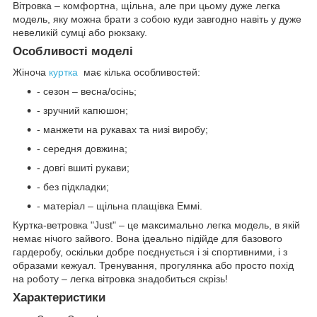
Вітровка – комфортна, щільна, але при цьому дуже легка
модель, яку можна брати з собою куди завгодно навіть у дуже
невеликій сумці або рюкзаку.
Особливості моделі
Жіноча
куртка
має кілька особливостей:
- сезон – весна/осінь;
- зручний капюшон;
- манжети на рукавах та низі виробу;
- середня довжина;
- довгі вшиті рукави;
- без підкладки;
- матеріал – щільна плащівка Еммі.
Куртка-ветровка "Just" – це максимально легка модель, в якій
немає нічого зайвого. Вона ідеально підійде для базового
гардеробу, оскільки добре поєднується і зі спортивними, і з
образами кежуал. Тренування, прогулянка або просто похід
на роботу – легка вітровка знадобиться скрізь!
Характеристики