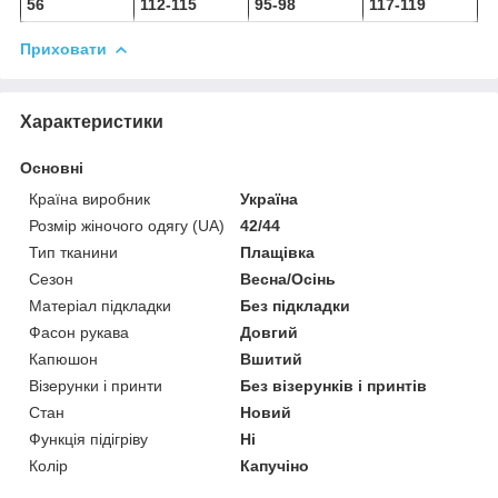
56
112-115
95-98
117-119
Приховати
Характеристики
Основні
Країна виробник
Україна
Розмір жіночого одягу (UA)
42/44
Тип тканини
Плащівка
Сезон
Весна/Осінь
Матеріал підкладки
Без підкладки
Фасон рукава
Довгий
Капюшон
Вшитий
Візерунки і принти
Без візерунків і принтів
Стан
Новий
Функція підігріву
Ні
Колір
Капучіно