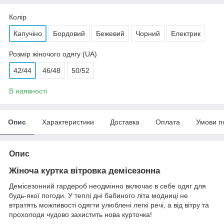
Колір
Капучіно
Бордовий
Бежевий
Чорний
Електрик
Розмір жіночого одягу (UA)
42/44
46/48
50/52
В наявності
Опис
Характеристики
Доставка
Оплата
Умови п
Опис
Жіноча куртка вітровка демісезонна
Демісезонний гардероб неодмінно включає в себе одяг для
будь-якої погоди. У теплі дні бабиного літа модниці не
втратять можливості одягти улюблені легкі речі, а від вітру та
прохолоди чудово захистить нова курточка!