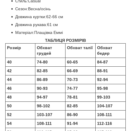
Стиль:Casual
Сезон:Весна/осінь
Довжина куртки:62-66 см
Довжина рукава:61 см
Матеріал:Плащівка Еммі
ТАБЛИЦЯ РОЗМІРІВ
Розмір
Обхват
Обхват талії
Обхват
грудей
бедер
40
74-80
60-65
84-87
42
82-85
66-69
88-91
44
86-89
70-73
92-94
46
90-93
74-77
95-98
48
94-97
78-81
99-103
50
98-102
82-85
104-107
52
103-107
86-90
108-111
54
108-111
91-94
112-116