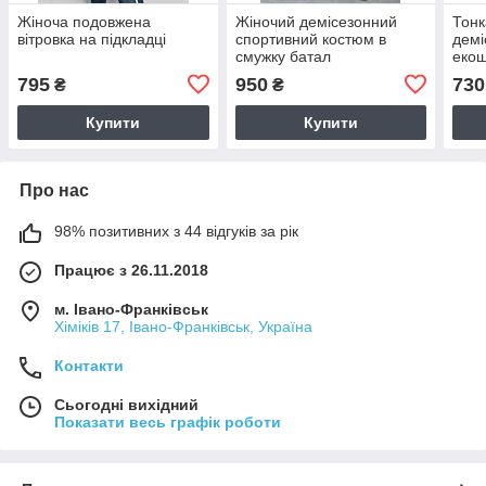
Жіноча подовжена
Жіночий демісезонний
Тонк
вітровка на підкладці
спортивний костюм в
демі
смужку батал
екош
795
950
730
₴
₴
Купити
Купити
Про нас
98% позитивних з 44 відгуків за рік
Працює з 26.11.2018
м. Івано-Франківськ
Хіміків 17, Івано-Франківськ, Україна
Контакти
Сьогодні вихідний
Показати весь графік роботи