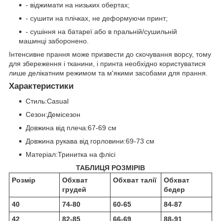
- віджимати на низьких обертах;
- сушити на плічках, не деформуючи принт;
- сушіння на батареї або в пральній/сушильній
машинці заборонено.
Інтенсивне прання може призвести до скочування ворсу, тому
для збереження і тканини, і принта необхідно користуватися
лише делікатним режимом та м'якими засобами для прання.
Характеристики
Стиль:Casual
Сезон:Демісезон
Довжина від плеча:67-69 см
Довжина рукава від горловини:69-73 см
Матеріал:Тринитка на флісі
ТАБЛИЦЯ РОЗМІРІВ
Розмір
Обхват
Обхват талії
Обхват
грудей
бедер
40
74-80
60-65
84-87
42
82-85
66-69
88-91