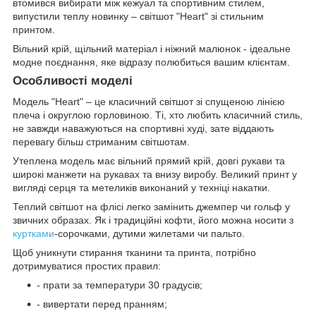
втомився вибирати між кежуал та спортивним стилем,
випустили теплу новинку – світшот "Heart" зі стильним
принтом.
Вільний крій, щільний матеріал і ніжний малюнок - ідеальне
модне поєднання, яке відразу полюбиться вашим клієнтам.
Особливості моделі
Модель "Heart" – це класичний світшот зі спущеною лінією
плеча і округлою горловиною. Ті, хто любить класичний стиль,
не завжди наважуються на спортивні худі, зате віддають
перевагу більш стриманим світшотам.
Утеплена модель має вільний прямий крій, довгі рукави та
широкі манжети на рукавах та внизу виробу. Великий принт у
вигляді серця та метеликів виконаний у техніці накатки.
Теплий світшот на флісі легко замінить джемпер чи гольф у
звичних образах. Як і традиційні кофти, його можна носити з
куртками
-сорочками, дутими жилетами чи пальто.
Щоб уникнути стирання тканини та принта, потрібно
дотримуватися простих правил:
- прати за температури 30 градусів;
- вивертати перед пранням;