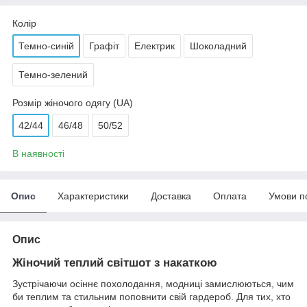
Колір
Темно-синій
Графіт
Електрик
Шоколадний
Темно-зелений
Розмір жіночого одягу (UA)
42/44
46/48
50/52
В наявності
Опис
Характеристики
Доставка
Оплата
Умови п
Опис
Жіночий теплий світшот з накаткою
Зустрічаючи осіннє похолодання, модниці замислюються, чим
би теплим та стильним поповнити свій гардероб. Для тих, хто