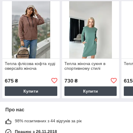
Тепла флісова кофта худі
Тепла жіноча сукня в
Тепл
оверсайз жіноча
спортивному стилі
675
730
615
₴
₴
Купити
Купити
Про нас
98% позитивних з 44 відгуків за рік
Працює з 26.11.2018