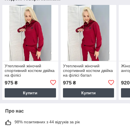
Утеплений жіночий
Утеплений жіночий
Жіно
спортивний костюм двійка
спортивний костюм двійка
анго
на філісі
на філісі батал
975
975
920
₴
₴
Купити
Купити
Про нас
98% позитивних з 44 відгуків за рік