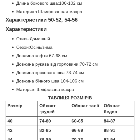
Длина бокового шва:100-102 см
Материал:Шлифованная махра
Характеристики 50-52, 54-56
Характеристики
Стиль:Домашній
Сезон:Осінь/зима
Довжина кофти:67-68 см
Довжина рукава від горловини:70-72 см
Довжина крокового шва:73-74 см
Довжина бічного шва:104-106 см
Матеріал:Шліфована махра
ТАБЛИЦЯ РОЗМІРІВ
Розмір
Обхват
Обхват талії
Обхват
грудей
бедер
40
74-80
60-65
84-87
42
82-85
66-69
88-91
44
86-89
70-73
92-94