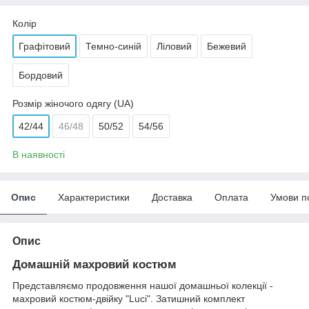
Колір
Графітовий
Темно-синій
Ліловий
Бежевий
Бордовий
Розмір жіночого одягу (UA)
42/44
46/48
50/52
54/56
В наявності
Опис
Характеристики
Доставка
Оплата
Умови п
Опис
Домашній махровий костюм
Представляємо продовження нашої домашньої колекції -
махровий костюм-двійку "Luci". Затишний комплект