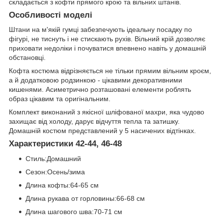
складається з кофти прямого крою та вільних штанів.
Особливості моделі
Штани на м'якій гумці забезпечують ідеальну посадку по
фігурі, не тиснуть і не стискають рухів. Вільний крій дозволяє
приховати недоліки і почуватися впевнено навіть у домашній
обстановці.
Кофта костюма відрізняється не тільки прямим вільним кроєм,
а й додатковою родзинкою - цікавими декоративними
кишенями. Асиметрично розташовані елементи роблять
образ цікавим та оригінальним.
Комплект виконаний з якісної шліфованої махри, яка чудово
захищає від холоду, дарує відчуття тепла та затишку.
Домашній костюм представлений у 5 насичених відтінках.
Характеристики 42-44, 46-48
Стиль:Домашний
Сезон:Осень/зима
Длина кофты:64-65 см
Длина рукава от горловины:66-68 см
Длина шагового шва:70-71 см