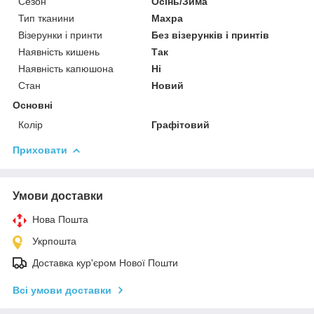
Сезон
Осінь/Зима
Тип тканини
Махра
Візерунки і принти
Без візерунків і принтів
Наявність кишень
Так
Наявність капюшона
Ні
Стан
Новий
Основні
Колір
Графітовий
Приховати
Умови доставки
Нова Пошта
Укрпошта
Доставка кур'єром Нової Пошти
Всі умови доставки