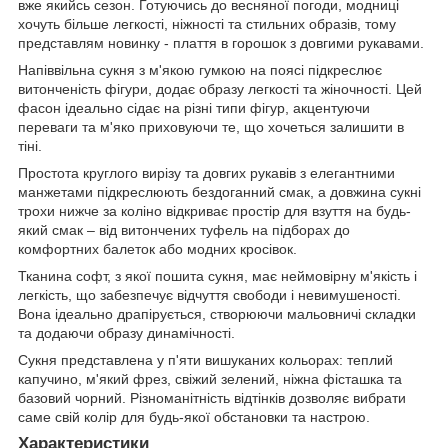
вже якийсь сезон. Готуючись до весняної погоди, модниці
хочуть більше легкості, ніжності та стильних образів, тому
представлям новинку - плаття в горошок з довгими рукавами.
Напіввільна сукня з м'якою гумкою на поясі підкреслює
витонченість фігури, додає образу легкості та жіночності. Цей
фасон ідеально сідає на різні типи фігур, акцентуючи
переваги та м'яко приховуючи те, що хочеться залишити в
тіні.
Простота круглого вирізу та довгих рукавів з елегантними
манжетами підкреслюють бездоганний смак, а довжина сукні
трохи нижче за коліно відкриває простір для взуття на будь-
який смак – від витончених туфель на підборах до
комфортних балеток або модних кросівок.
Тканина софт, з якої пошита сукня, має неймовірну м'якість і
легкість, що забезпечує відчуття свободи і невимушеності.
Вона ідеально драпірується, створюючи мальовничі складки
та додаючи образу динамічності.
Сукня представлена у п'яти вишуканих кольорах: теплий
капучино, м'який фрез, свіжий зелений, ніжна фісташка та
базовий чорний. Різноманітність відтінків дозволяє вибрати
саме свій колір для будь-якої обстановки та настрою.
Характеристики