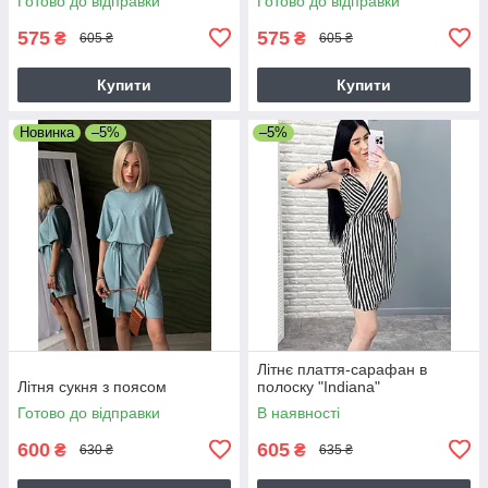
Готово до відправки
Готово до відправки
575
575
₴
₴
605 ₴
605 ₴
Купити
Купити
Новинка
–5%
–5%
Літнє плаття-сарафан в
Літня сукня з поясом
полоску "Indiana"
Готово до відправки
В наявності
600
605
₴
₴
630 ₴
635 ₴