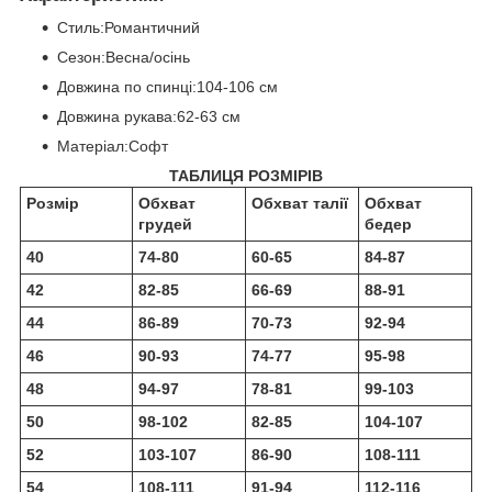
Стиль:Романтичний
Сезон:Весна/осінь
Довжина по спинці:104-106 см
Довжина рукава:62-63 см
Матеріал:Софт
ТАБЛИЦЯ РОЗМІРІВ
Розмір
Обхват
Обхват талії
Обхват
грудей
бедер
40
74-80
60-65
84-87
42
82-85
66-69
88-91
44
86-89
70-73
92-94
46
90-93
74-77
95-98
48
94-97
78-81
99-103
50
98-102
82-85
104-107
52
103-107
86-90
108-111
54
108-111
91-94
112-116