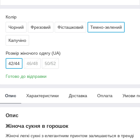
Колір
Чорний
Фрезовий
Фісташковий
Темно-зелений
Капучіно
Розмір жіночого одягу (UA)
42/44
46/48
50/52
Готово до відправки
Опис
Характеристики
Доставка
Оплата
Умови п
Опис
Жіноча сукня в горошок
Жіночі легкі сукні з елегантним принтом залишаються в тренді