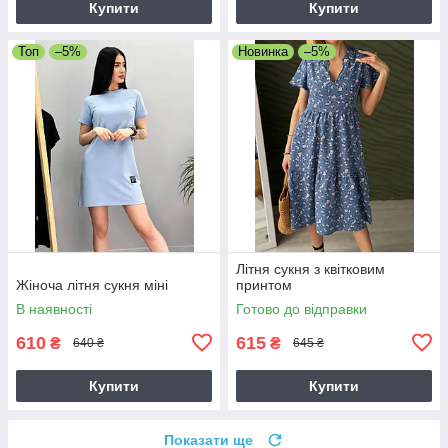
Купити
Купити
Топ
–5%
Новинка
–5%
Літня сукня з квітковим
Жіноча літня сукня міні
принтом
В наявності
Готово до відправки
610
615
₴
₴
640 ₴
645 ₴
Купити
Купити
Показати ще