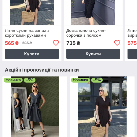
Літня сукня на запах з
Довга жіноча сукня-
Літн
короткими рукавами
сорочка з поясом
вирі
565
735
575
₴
₴
595 ₴
Купити
Купити
Акційні пропозиції та новинки
Новинка
–5%
Новинка
–5%