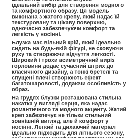
ідеальний вибір для створення модного
та комфортного образу. Ця модель
виконана з жатого крепу, який надає їй
текстуровану та цікаву поверхню,
одночасно забезпечуючи комфорт та
легкість у носінні.
Блузка має вільний крій, який ідеально
сидить на будь-якій фігурі, не сковуючи
руху та створюючи відчуття легкості.
Широкий і трохи асиметричний виріз
горловини додає сучасний штрих до
класичного дизайну, а тонкі бретелі та
спущені плечі створюють ефект
багатошаровості, додаючи особливість у
образ.
На грудях блузки розташована стильна
накатка у вигляді серця, яка надає
романтичного та модного акценту. Жатий
креп забезпечує не тільки стильний
зовнішній вигляд, але й комфорт у
носінні. Легкий та дихаючий матеріал
ідеально підходить для літнього сезону,