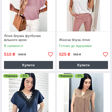
Літня блузка футболка
вільного крою
Жіноча блуза літня
В наявності
Готово до відправки
510
525
₴
₴
540 ₴
555 ₴
Купити
Купити
Новинка
–5%
Новинка
–5%