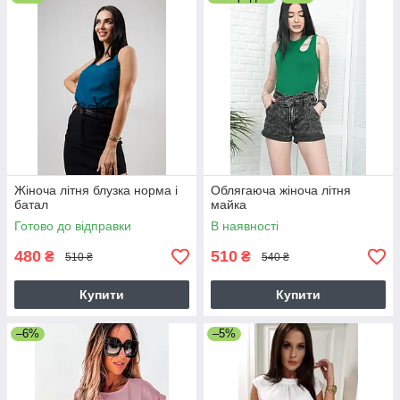
Жіноча літня блузка норма і
Облягаюча жіноча літня
батал
майка
Готово до відправки
В наявності
480
510
₴
₴
510 ₴
540 ₴
Купити
Купити
–6%
–5%