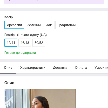
Колір
Фрезовий
Зелений
Хакі
Графітовий
Розмір жіночого одягу (UA)
42/44
46/48
50/52
Готово до відправки
Опис
Характеристики
Доставка
Оплата
Умови п
Опис