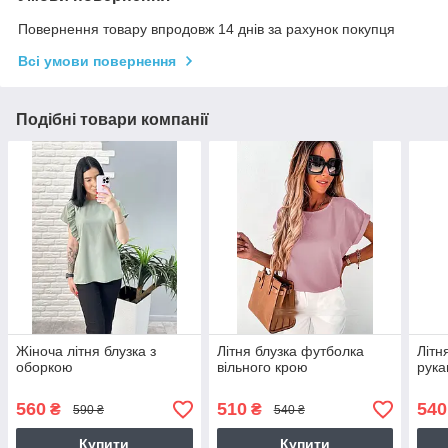
Повернення товару впродовж 14 днів за рахунок покупця
Всі умови повернення
Подібні товари компанії
Жіноча літня блузка з
Літня блузка футболка
Літн
оборкою
вільного крою
рука
560
510
540
₴
₴
590 ₴
540 ₴
Купити
Купити