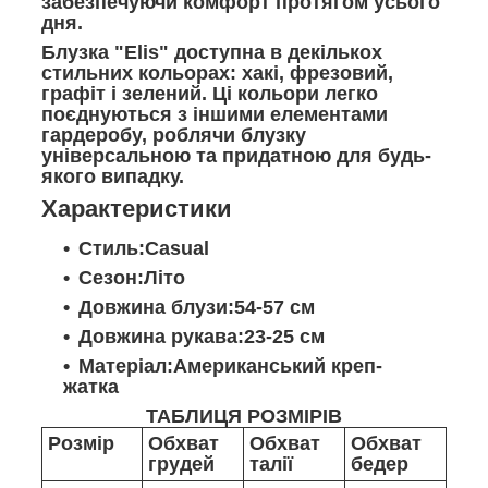
забезпечуючи комфорт протягом усього
дня.
Блузка "Elis" доступна в декількох
стильних кольорах: хакі, фрезовий,
графіт і зелений. Ці кольори легко
поєднуються з іншими елементами
гардеробу, роблячи блузку
універсальною та придатною для будь-
якого випадку.
Характеристики
Стиль:Casual
Сезон:Літо
Довжина блузи:54-57 см
Довжина рукава:23-25 см
Матеріал:Американський креп-
жатка
ТАБЛИЦЯ РОЗМІРІВ
Розмір
Обхват
Обхват
Обхват
грудей
талії
бедер