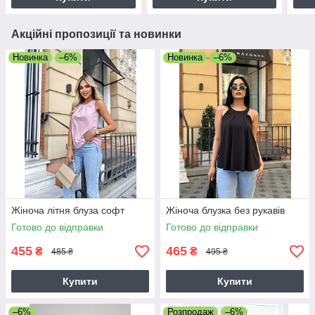
Акційні пропозиції та новинки
Новинка
–6%
Новинка
–6%
Жіноча літня блуза софт
Жіноча блузка без рукавів
Готово до відправки
Готово до відправки
455
465
₴
₴
485 ₴
495 ₴
Купити
Купити
–6%
Розпродаж
–6%