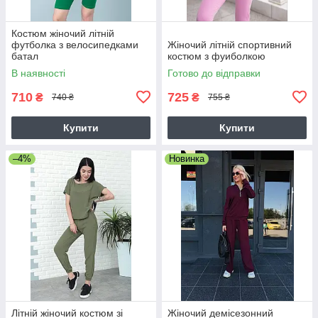
Костюм жіночий літній
футболка з велосипедками
Жіночий літній спортивний
батал
костюм з фуиболкою
В наявності
Готово до відправки
710
725
₴
₴
740 ₴
755 ₴
Купити
Купити
–4%
Новинка
Літній жіночий костюм зі
Жіночий демісезонний