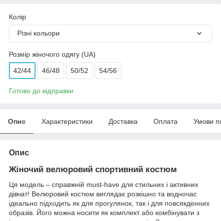
Колір
Різні кольори
Розмір жіночого одягу (UA)
42/44
46/48
50/52
54/56
Готово до відправки
Опис
Характеристики
Доставка
Оплата
Умови п
Опис
Жіночий велюровий спортивний костюм
Ця модель – справжній must-have для стильних і активних
дівчат! Велюровий костюм виглядає розкішно та водночас
ідеально підходить як для прогулянок, так і для повсякденних
образів. Його можна носити як комплект або комбінувати з