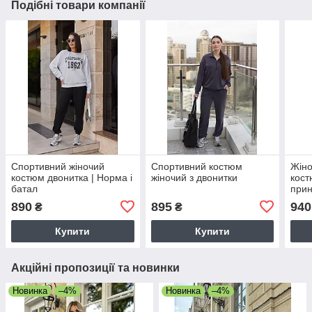
Подібні товари компанії
Спортивний жіночий
Спортивний костюм
Жіно
костюм двонитка | Норма і
жіночий з двонитки
кост
батал
при
890
895
940
₴
₴
Купити
Купити
Акційні пропозиції та новинки
Новинка
–4%
Новинка
–4%