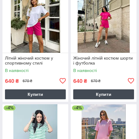
Літній жіночий костюм у
Жіночий літній костюм шорти
спортивному стилі
і футболка
В наявності
В наявності
640
640
₴
₴
670 ₴
670 ₴
Купити
Купити
–4%
–4%