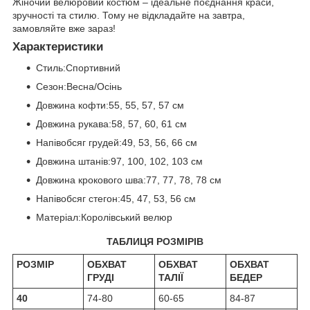
Жіночий велюровий костюм – ідеальне поєднання краси,
зручності та стилю. Тому не відкладайте на завтра,
замовляйте вже зараз!
Характеристики
Стиль:Спортивний
Сезон:Весна/Осінь
Довжина кофти:55, 55, 57, 57 см
Довжина рукава:58, 57, 60, 61 см
Напівобсяг грудей:49, 53, 56, 66 см
Довжина штанів:97, 100, 102, 103 см
Довжина крокового шва:77, 77, 78, 78 см
Напівобсяг стегон:45, 47, 53, 56 см
Матеріал:Королівський велюр
ТАБЛИЦЯ РОЗМІРІВ
РОЗМІР
ОБХВАТ
ОБХВАТ
ОБХВАТ
ГРУДІ
ТАЛІЇ
БЕДЕР
40
74-80
60-65
84-87