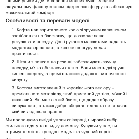
іншими речами для створення модних луків. Завдяки
актуальному фасону костюм підкреслює фігуру та забезпечує
максимальний комфорт.
Особливості та переваги моделі
Кофта напівприталеного крою зі зручним капюшоном
застібається на блискавку, що дозволяє легко
регулювати посадку. Довгі рукави з манжетами надають
моделі завершеності, а кишеня-кенгуру додає
практичності.
Штани з поясом на резинці забезпечують зручну
посадку, м’яко облягаючи стегна. Вони мають дві зручні
кишені спереду, а прямі штанини додають витонченості
силуету.
Костюм виготовлений із королівського велюру –
преміального матеріалу, який приємний до тіла, м’який і
дихаючий. Він має легкий блиск, що додає образу
вишуканості, а також добре зберігає тепло та не втрачає
свій вигляд після прання.
Ми пропонуємо вигідні умови співпраці, широкий вибір
стильного одягу та швидку доставку. Купуючи у нас, ви
отримуєте якість, трендові моделі та чудовий сервіс.