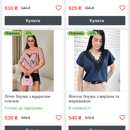
510
525
₴
₴
540 ₴
555 ₴
Купити
Купити
Новинка
–5%
Новинка
–5%
Літня блузка з відкритим
Жіноча блузка з вирізом та
плечем
мереживом
Готово до відправки
В наявності
530
540
₴
₴
560 ₴
570 ₴