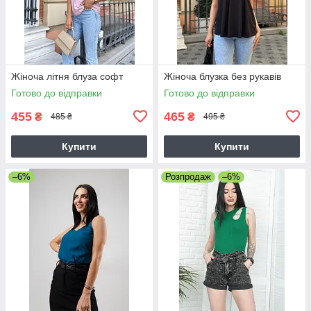
Жіноча літня блуза софт
Жіноча блузка без рукавів
Готово до відправки
Готово до відправки
455
465
₴
₴
485 ₴
495 ₴
Купити
Купити
–6%
Розпродаж
–6%