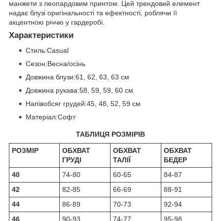
манжети з леопардовим принтом. Цей трендовий елемент
надає блузі оригінальності та ефектності, роблячи її
акцентною річчю у гардеробі.
Характеристики
Стиль:Casual
Сезон:Весна/осінь
Довжина блузи:61, 62, 63, 63 см
Довжина рукава:58, 59, 59, 60 см
Напівобсяг грудей:45, 48, 52, 59 см
Матеріал:Софт
ТАБЛИЦЯ РОЗМІРІВ
РОЗМІР
ОБХВАТ
ОБХВАТ
ОБХВАТ
ГРУДІ
ТАЛІЇ
БЕДЕР
40
74-80
60-65
84-87
42
82-85
66-69
88-91
44
86-89
70-73
92-94
46
90-93
74-77
95-98