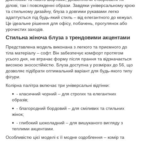
ділові, так і повсякденні образи. Завдяки універсальному крою
та стильному дизайну, блуза з довгими рукавами легко
адаптується під будь-який стиль – від елегантного до кежуал.
Це ідеальне рішення для офісу, побачень, прогулянок або
урочистих заходів.
Стильна жіноча блуза з трендовими акцентами
Представлена модель виконана з легкого та приємного до
тіла матеріалу – софт. Він забезпечує комфорт протягом
усього дня, не втрачає форму після прання та відзначається
високою зносостійкістю. Блуза доступна у розмірах до 56, що
дозволяє підібрати оптимальний варіант для будь-якого типу
фігури.
Колірна палітра включає три універсальні відтінки:
- класичний чорний – для строгих та елегантних
образів;
- благородний бордовий – для сміливих та стильних
жінок;
- глибокий шоколадний – для вишуканого вигляду з
теплими акцентами.
Особливістю цієї моделі є її модне оздоблення – комір та