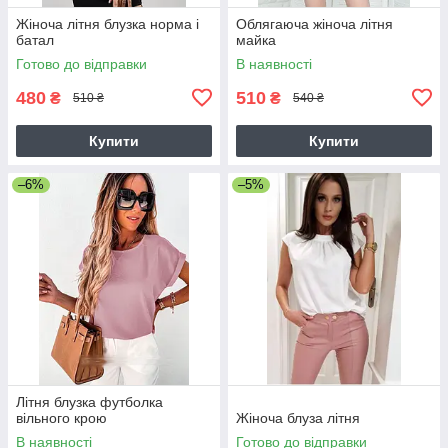
Жіноча літня блузка норма і
Облягаюча жіноча літня
батал
майка
Готово до відправки
В наявності
480
510
₴
₴
510 ₴
540 ₴
Купити
Купити
–6%
–5%
Літня блузка футболка
вільного крою
Жіноча блуза літня
В наявності
Готово до відправки