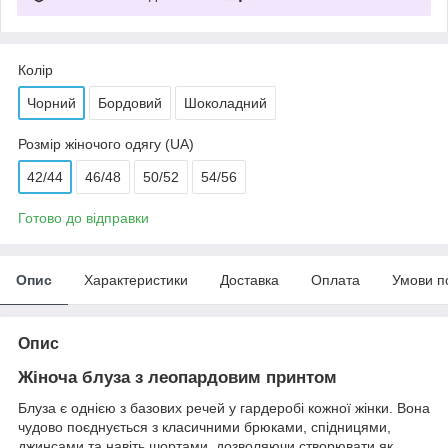
Колір
Чорний
Бордовий
Шоколадний
Розмір жіночого одягу (UA)
42/44
46/48
50/52
54/56
Готово до відправки
Опис
Характеристики
Доставка
Оплата
Умови п
Опис
Жіноча блуза з леопардовим принтом
Блуза є однією з базових речей у гардеробі кожної жінки. Вона
чудово поєднується з класичними брюками, спідницями,
джинсами та навіть шортами, дозволяючи створювати як