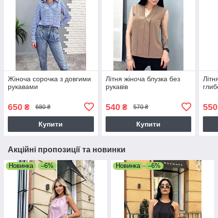
Жіноча сорочка з довгими
Літня жіноча блузка без
Літн
рукавами
рукавів
глиб
650
540
550
₴
₴
680 ₴
570 ₴
Купити
Купити
Акційні пропозиції та новинки
Новинка
–6%
Новинка
–6%