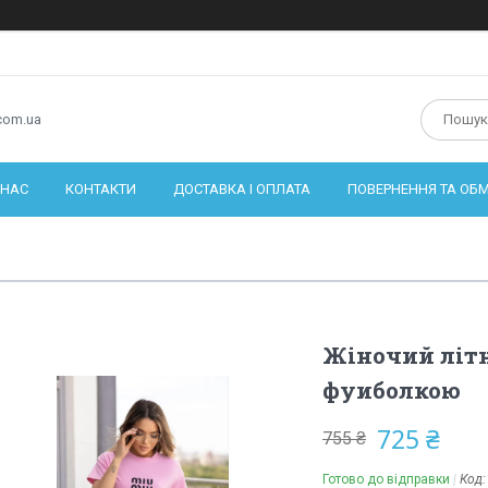
com.ua
 НАС
КОНТАКТИ
ДОСТАВКА І ОПЛАТА
ПОВЕРНЕННЯ ТА ОБМ
Жіночий літн
фуиболкою
725 ₴
755 ₴
Готово до відправки
Код