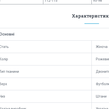
6
112-115
95-98
Характеристик
Основні
Стать
Жіноча
Колір
Рожеви
Тип тканини
Двонит
Верх
Футбол
Низ
Штани
Країна виробник
Україна