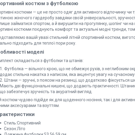
ортивний костюм з футболкою
ортивні костюми — це не просто одяг для активного відпочинку чи 
тиною жіночого гардеробу завдяки своїй універсальності, зручност
лише займатися спортом, а й вирушити на прогулянку, шопінг чи на
ортивні костюми поєднують комфорт та актуальні модні тренди, том
дставляємо вашій увазі стильний літній спортивний костюм, вигото
ально підходить для теплої пори року.
обливості моделі
мплект складається з футболки та штанів:
Футболка — вільного крою, що не обмежує рухів, з неглибоким о
додає стильна накатка з написом, яка акцентує увагу на сучасному
Штани — зручні, з поясом на резинці, що додатково фіксується шн
Мають дві функціональні кишені, що додають практичності. Штанини
що забезпечує зручність та акуратний вигляд.
 костюм чудово підійде як для щоденного носіння, так і для активн
зними аксесуарами та взуттям.
рактеристики
Стиль:Спортивний
Сезон:Літо
Довжина футболки:53,56,59 см