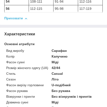
54
108-111
91-94
112-116
56
112-115
95-98
117-119
Приховати
Характеристики
Основні атрибути
Вид виробу
Сарафан
Колір
Капучино
Фасон сукні
Міді
Розмір жіночого одягу (UA)
42/44
Стиль
Casual
Сезон
Літо
Фасон вирізу горловини
U-подібний
Фасон рукава
Без рукава
Візерунки і принти
Без візерунків і принтів
Довжина сукні
Міді