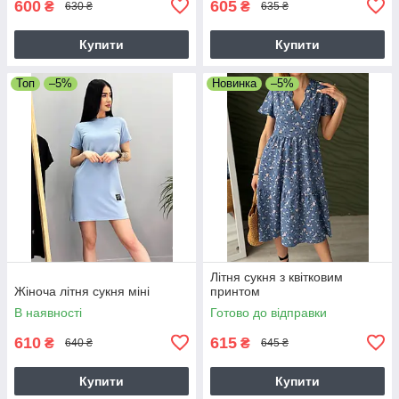
600
605
₴
₴
630 ₴
635 ₴
Купити
Купити
Топ
–5%
Новинка
–5%
Літня сукня з квітковим
Жіноча літня сукня міні
принтом
В наявності
Готово до відправки
610
615
₴
₴
640 ₴
645 ₴
Купити
Купити