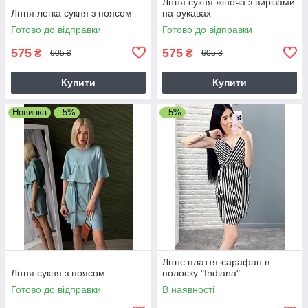
Літня сукня жіноча з вирізами
Літня легка сукня з поясом
на рукавах
Готово до відправки
Готово до відправки
575
575
₴
₴
605 ₴
605 ₴
Купити
Купити
Новинка
–5%
–5%
Літнє плаття-сарафан в
Літня сукня з поясом
полоску "Indiana"
Готово до відправки
В наявності