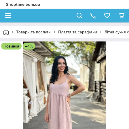
Shoptime.com.ua
Товари та послуги
Плаття та сарафани
Літня сукня 
Новинка
–4%