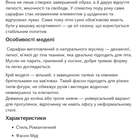
Вона не лише створює завершений образ, а й дарує відчуття
легкості, жіночності та свободи. У спекотну пору року саме
сарафан стає незамінним елементом у щоденних та
відпускних луках. Саме тому літні сукні обов’язково мають
бути у вашому асортименті — це хіт сезону, що користується
стабільним попитом.
Особивості моделі
Сарафан виготовлений із натурального мусліну — дихаючої,
легкої, м’якої до тіла тканини, яка ідеально підходить для літа.
Муслін не парить, приємний у носінні, добре тримає форму
та легко доглядається.
Крій моделі — вільний, з завищеною талією та ніжними
бретельками на зав’язках. Такий фасон підходить для різних
типів фігури, не обмежує рухів і виглядає водночас
невимушено та елегантно.
Довжина до коліна або трохи нижче — універсальний варіант
для прогулянок, відпочинку чи навіть офісу у неформальному
стилі.
Характеристики
Стиль:Романтичний
Фасон:Міді