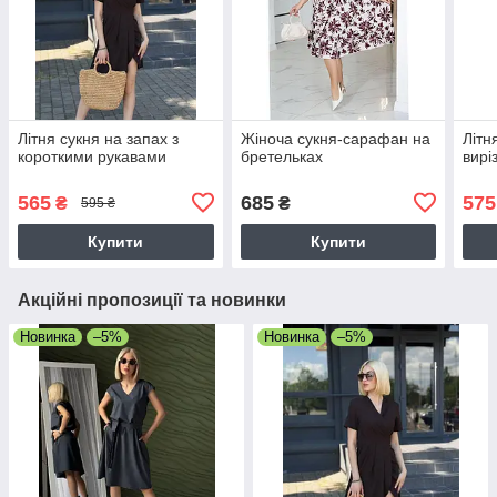
Літня сукня на запах з
Жіноча сукня-сарафан на
Літн
короткими рукавами
бретельках
вирі
565
685
575
₴
₴
595 ₴
Купити
Купити
Акційні пропозиції та новинки
Новинка
–5%
Новинка
–5%