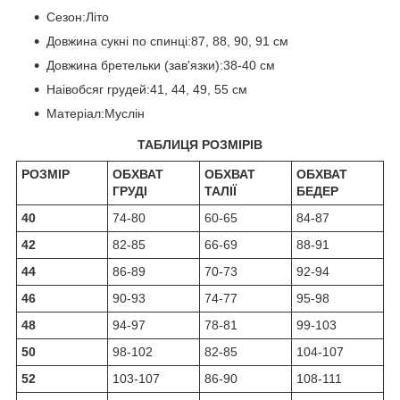
Сезон:Літо
Довжина сукні по спинці:87, 88, 90, 91 см
Довжина бретельки (зав'язки):38-40 см
Наівобсяг грудей:41, 44, 49, 55 см
Матеріал:Муслін
ТАБЛИЦЯ РОЗМІРІВ
РОЗМІР
ОБХВАТ
ОБХВАТ
ОБХВАТ
ГРУДІ
ТАЛІЇ
БЕДЕР
40
74-80
60-65
84-87
42
82-85
66-69
88-91
44
86-89
70-73
92-94
46
90-93
74-77
95-98
48
94-97
78-81
99-103
50
98-102
82-85
104-107
52
103-107
86-90
108-111