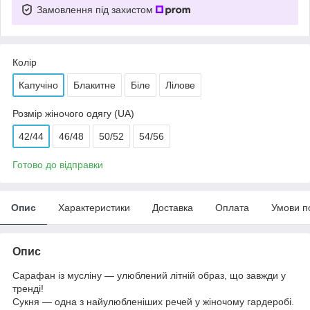
Замовлення під захистом
Колір
Капучіно
Блакитне
Біле
Лілове
Розмір жіночого одягу (UA)
42/44
46/48
50/52
54/56
Готово до відправки
Опис
Характеристики
Доставка
Оплата
Умови п
Опис
Сарафан із мусліну — улюблений літній образ, що завжди у
тренді!
Сукня — одна з найулюбленіших речей у жіночому гардеробі.