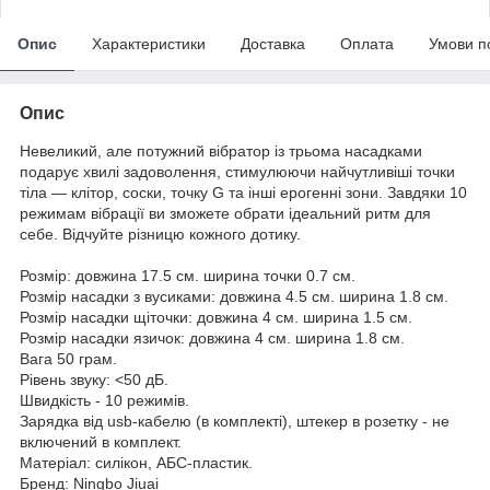
Опис
Характеристики
Доставка
Оплата
Умови п
Опис
Невеликий, але потужний вібратор із трьома насадками
подарує хвилі задоволення, стимулюючи найчутливіші точки
тіла — клітор, соски, точку G та інші ерогенні зони. Завдяки 10
режимам вібрації ви зможете обрати ідеальний ритм для
себе. Відчуйте різницю кожного дотику.
Розмір: довжина 17.5 см. ширина точки 0.7 см.
Розмір насадки з вусиками: довжина 4.5 см. ширина 1.8 см.
Розмір насадки щіточки: довжина 4 см. ширина 1.5 см.
Розмір насадки язичок: довжина 4 см. ширина 1.8 см.
Вага 50 грам.
Рівень звуку: <50 дБ.
Швидкість - 10 режимів.
Зарядка від usb-кабелю (в комплекті), штекер в розетку - не
включений в комплект.
Матеріал: силікон, АБС-пластик.
Бренд: Ningbo Jiuai