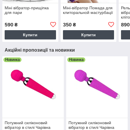
Міні вібратор-прищіпка
Міні-вібратор Помада для
Рель
для пари
клиторальной мастурбації
вібр
кліт
590
350
890
₴
₴
Купити
Купити
Акційні пропозиції та новинки
Новинка
Новинка
Потужний силіконовий
Потужний силіконовий
вібратор в стилі Чарівна
вібратор в стилі Чарівна